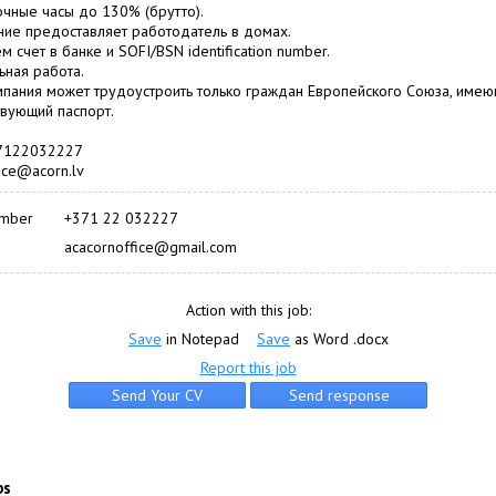
чные часы до 130% (брутто).
ие предоставляет работодатель в домах.
 счет в банке и SOFI/BSN identification number.
ная работа.
пания может трудоустроить только граждан Европейского Союза, име
твующий паспорт.
37122032227
fice@acorn.lv
umber
+371 22 032227
acacornoffice@gmail.com
Action with this job:
Save
in Notepad
Save
as Word .docx
Report this job
bs