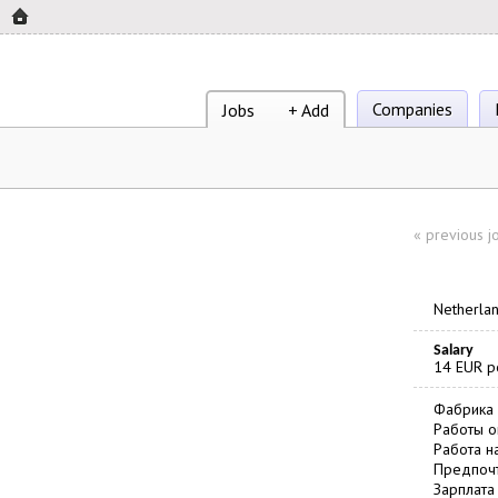
Companies
Jobs
+ Add
«
previous j
Netherla
Salary
14 EUR p
Фабрика 
Работы ок
Работа н
Предпочт
Зарплата 