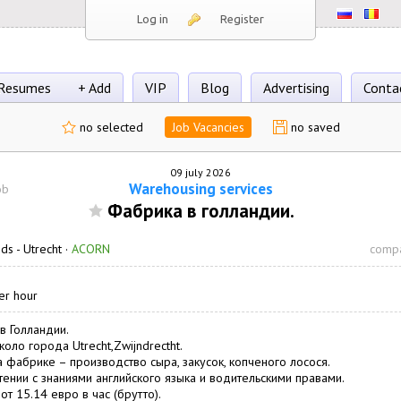
Log in
Register
Resumes
+ Add
VIP
Blog
Advertising
Conta
no selected
Job Vacancies
no saved
09 july 2026
Warehousing services
ob
Фабрика в голландии.
nds -
Utrecht
·
ACORN
compa
er hour
в Голландии.
оло города Utrecht,Zwijndrectht.
а фабрике – производство сыра, закусок, копченого лосося.
ении с знаниями английского языка и водительскими правами.
от 15.14 евро в час (брутто).