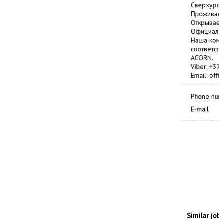
Сверхуро
Проживан
Открываем
Официаль
Наша ком
соответс
ACORN.
Viber: +
Email: of
Phone n
E-mail
Similar jo