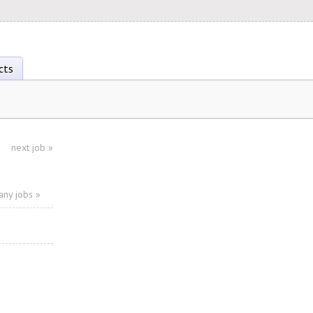
cts
next job
»
ny jobs »