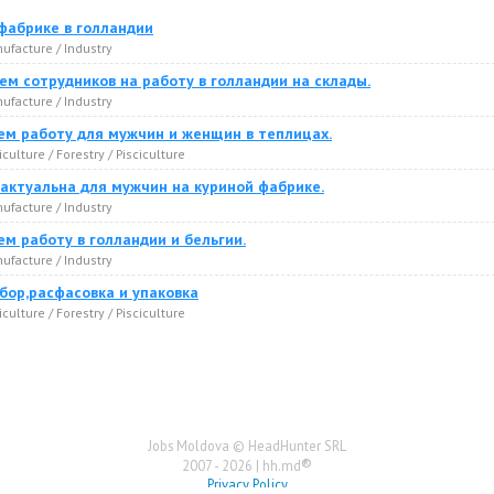
фабрике в голландии
ufacture / Industry
м сотрудников на работу в голландии на склады.
ufacture / Industry
ем работу для мужчин и женщин в теплицах.
culture / Forestry / Pisciculture
 актуальна для мужчин на куриной фабрике.
ufacture / Industry
м работу в голландии и бельгии.
ufacture / Industry
бор,расфасовка и упаковка
culture / Forestry / Pisciculture
Jobs Moldova © HeadHunter SRL
®
2007 - 2026 | hh.md
Privacy Policy