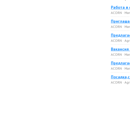
Работа в 
ACORN · Man
Приглашае
ACORN · Man
Предлага
ACORN · Agri
Вакансия
ACORN · Man
Предлагае
ACORN · Man
Посадка,с
ACORN · Agri