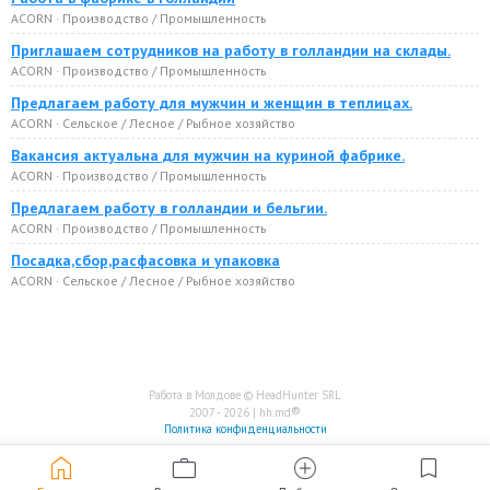
ACORN · Производство / Промышленность
Приглашаем сотрудников на работу в голландии на склады.
ACORN · Производство / Промышленность
Предлагаем работу для мужчин и женщин в теплицах.
ACORN · Сельское / Лесное / Рыбное хозяйство
Вакансия актуальна для мужчин на куриной фабрике.
ACORN · Производство / Промышленность
Предлагаем работу в голландии и бельгии.
ACORN · Производство / Промышленность
Посадка,сбор,расфасовка и упаковка
ACORN · Сельское / Лесное / Рыбное хозяйство
Работа в Молдове © HeadHunter SRL
®
2007 - 2026 | hh.md
Политика конфиденциальности
home
work
add_circle
bookmark