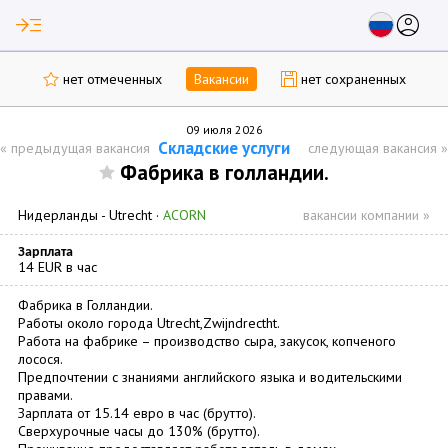
read_more
account_circle
нет отмеченных
Вакансии
нет сохраненных
09 июля 2026
Складские услуги
«
предыдущая вакансия
следующая вакансия
»
Фабрика в голландии.
Нидерланды -
Utrecht
·
ACORN
вакансии компании »
Зарплата
14 EUR в час
Фабрика в Голландии.
Работы около города Utrecht,Zwijndrectht.
Работа на фабрике – производство сыра, закусок, копченого
лосося.
Предпочтении с знаниями английского языка и водительскими
правами.
Зарплата от 15.14 евро в час (брутто).
Сверхурочные часы до 130% (брутто).