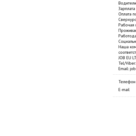
Водители 
Зарплата 
Оплата п
Сверхуро
Рабочая 
Проживан
Работода
Социальн
Наша ком
соответс
JOB EU L
Tel/Vibe
Email: j
Телефон
E-mail