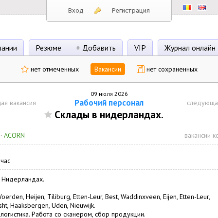
Вход
Регистрация
пании
Резюме
+ Добавить
VIP
Журнал онлайн
нет отмеченных
Вакансии
нет сохраненных
09 июля 2026
Рабочий персонал
ая вакансия
следующа
Склады в нидерландах.
·
ACORN
вакансии к
 час
 Нидерландах.
oerden, Heijen, Tiliburg, Etten-Leur, Best, Waddinxveen, Eijen, Etten-Leur,
ht, Haaksbergen, Uden, Nieuwijk.
 логистика. Работа со сканером, сбор продукции.