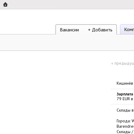
Ком
Вакансии
+ Добавить
«
предыдущ
Кишинёв
Зарплата
79 EUR в
Склады в
Города: W
Barendres
Склады /