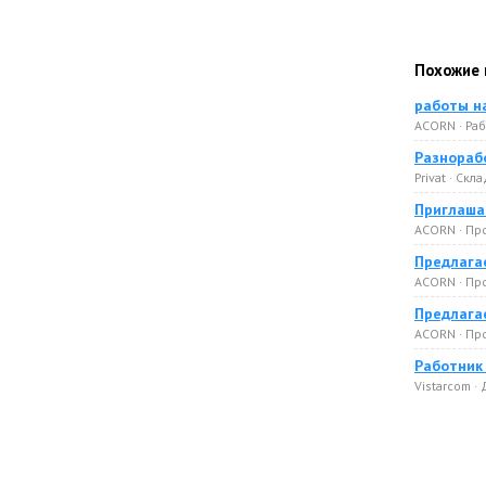
Похожие 
работы н
ACORN · Ра
Разнораб
Privat · Скл
Приглашае
ACORN · Пр
Предлагае
ACORN · Пр
Предлагае
ACORN · Пр
Работник
Vistarcom ·