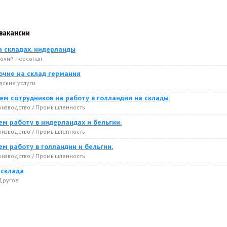
вакансии
а складах. нидерланды
бочий персонал
очие на склад германия
адские услуги
м сотрудников на работу в голландии на склады.
оизводство / Промышленность
м работу в нидерландах и бельгии.
оизводство / Промышленность
м работу в голландии и бельгии.
оизводство / Промышленность
 склада
 Другое