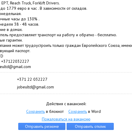
EPT, Reach Truck, Forklift Drivers.
до 17.79 евро в час . В зависимости от складов.
онедельная.
чные часы до 130% .
неделя 38 - 48 часов.
ие в домах.
тель предоставляет транспорт на работу и обратно - бесплатно.
ые гарантии.
пания может трудоустроить только граждан Европейского Союза, име
твующий паспорт.
TD
r: +37122032227
obeultd@gmail.com
+371 22 032227
jobeultd@gmail.com
Действия с вакансией:
Сохранить
в блокнот
Сохранить
в Word
Пожаловаться на вакансию