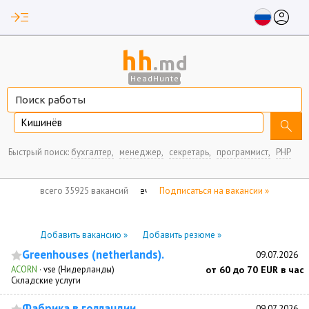
read_more
account_circle
hh
.md
HeadHunter
Кишинёв
search
Быстрый поиск:
бухгалтер,
менеджер,
секретарь,
программист,
PHP
нет отмеченных вакансий
всего 35925 вакансий
Подписаться на вакансии »
Добавить вакансию »
Добавить резюме »
Greenhouses (netherlands).
09.07.2026
ACORN
·
vse (Нидерланды)
от 60 до 70 EUR в час
Складские услуги
Фабрика в голландии.
09.07.2026