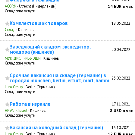
ACORN
·
Utrecht (Нидерланды)
14 EUR в час
Складские услуги
Комплектовщик товаров
18.05.2022
Склад
·
Кишинёв
Складские услуги
Заведующий складом-экспедитор,
20.04.2022
молдова (кишинёв)
МУК ДИСТРИБЪЮШН
·
Кишинёв
Складские услуги
Срочная вакансия на складе (германия) в
25.02.2022
городах munchen, berlin, erfurt, marl, hamm.
Luto Group
·
Berlin (Германия)
Складские услуги
Работа в израиле
17.11.2021
HP Work Israel
·
Кишинёв
8 USD в час
Складские услуги
Вакансия на холодный склад (германия)
15.10.2021
Luto Group
·
Berlin (Германия)
12 EUR в час