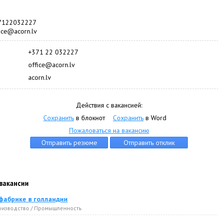
37122032227
fice@acorn.lv
+371 22 032227
office@acorn.lv
acorn.lv
Действия с вакансией:
Сохранить
в блокнот
Сохранить
в Word
Пожаловаться на вакансию
вакансии
фабрике в голландии
оизводство / Промышленность