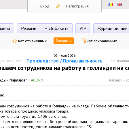
Вход
Регистрация
пании
Резюме
+ Добавить
VIP
Журнал онлайн
нет отмеченных
Вакансии
нет сохраненных
09 июля 2026
Производство / Промышленность
ая вакансия
следующа
ашаем сотрудников на работу в голландии на с
нды -
Najmajgen
·
ACORN
вакансии к
час
ем сотрудников на работу в Голландии на склады. Рабочие обязанности
ка товара к продаже; упаковка товара.
ем: оплата труда до 17.06 euro в час.
вляется постоянное жильё; бессрочный контракт; социальные гарантии.
ия ко всем претендентам: наличие гражданства ES.