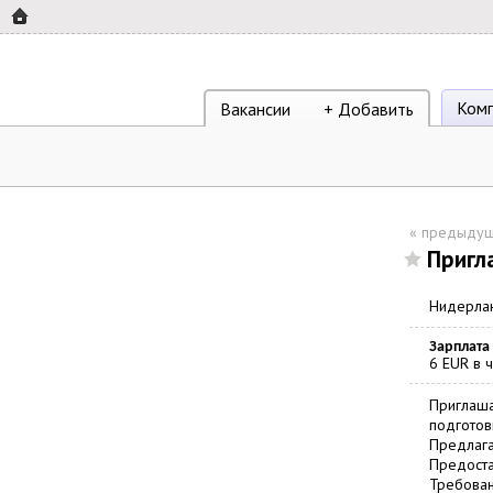
Ком
Вакансии
+ Добавить
«
предыдущ
Пригл
Нидерла
Зарплата
6 EUR в 
Приглаша
подготов
Предлага
Предоста
Требован