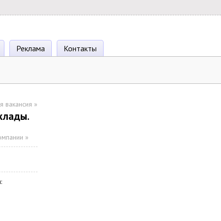
Реклама
Контакты
я вакансия
»
клады.
омпании »
: