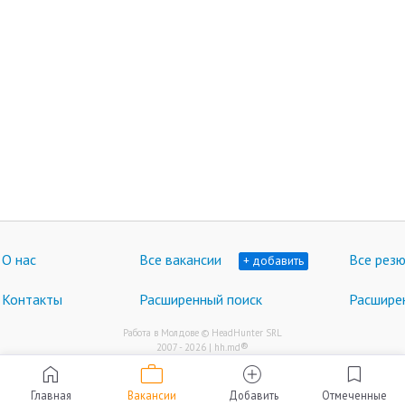
О нас
Все вакансии
Все рез
+ добавить
Контакты
Расширенный поиск
Расшире
Работа в Молдове © HeadHunter SRL
®
2007 - 2026 | hh.md
work
home
add_circle
bookmark
Главная
Вакансии
Добавить
Отмеченные