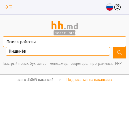
read_more
account_circle
hh
.md
HeadHunter
Кишинёв
search
Быстрый поиск:
бухгалтер,
менеджер,
секретарь,
программист,
PHP
нет отмеченных вакансий
всего 35869 вакансий
Подписаться на вакансии »