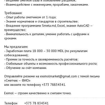
- Ведение сметной базы и обновление расценок;
- Взаимодействие с инженерами, прорабами, заказчиками.
Требования:
- Опыт работы сметчиком от 1 года;
- Знание нормативов и стандартов в строительстве;
- Владение программами Smeta.md, Excel, знание AutoCAD —
преимущество;
- Внимательность к деталям, умение работать с цифрами и
сроками.
Мы предлагаем:
- Заработная плата 18 000 – 30 000 MDL (по результатам
собеседования);
- Премии за точность и своевременность расчётов;
- Стабильные объекты и возможность профессионального роста;
- Обучение за счёт компании.
Отправляйте резюме на eximolmarket@gmail.com с темой письма
«Сметчик — ФИО»
или звоните по телефону +373 78834341.
Eximol — строим качественно и считаем точно.
Телефон
+373 78 834341