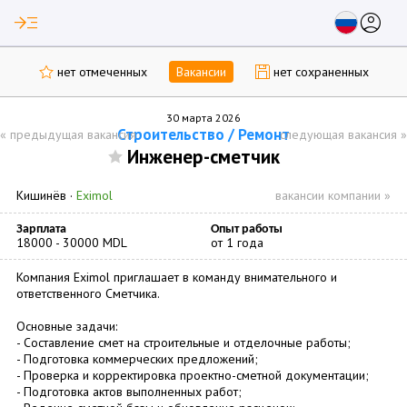
read_more
account_circle
нет отмеченных
Вакансии
нет сохраненных
30 марта 2026
Строительство / Ремонт
«
предыдущая вакансия
следующая вакансия
»
Инженер-сметчик
Кишинёв
·
Eximol
вакансии компании »
Зарплата
Опыт работы
18000 - 30000 MDL
от 1 года
Компания Eximol приглашает в команду внимательного и
ответственного Сметчика.
Основные задачи:
- Составление смет на строительные и отделочные работы;
- Подготовка коммерческих предложений;
- Проверка и корректировка проектно-сметной документации;
- Подготовка актов выполненных работ;