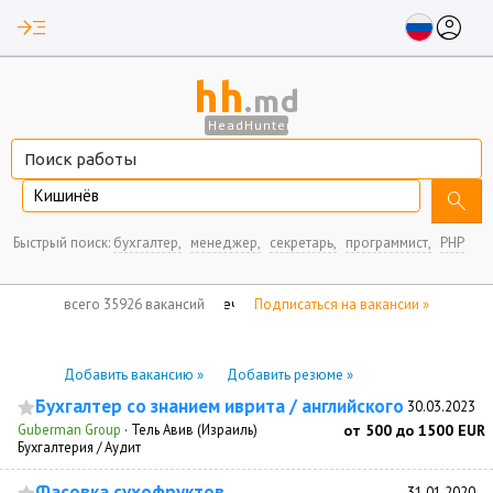
read_more
account_circle
hh
.md
HeadHunter
Кишинёв
search
Быстрый поиск:
бухгалтер,
менеджер,
секретарь,
программист,
PHP
нет отмеченных вакансий
всего 35926 вакансий
Подписаться на вакансии »
Добавить вакансию »
Добавить резюме »
Бухгалтер со знанием иврита / английского
30.03.2023
Guberman Group
·
Тель Авив (Израиль)
от 500 до 1500 EUR
Бухгалтерия / Аудит
Фасовка сухофруктов
31.01.2020