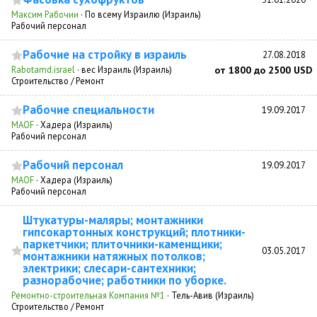
Максим Рабочии
·
По всему Израилю (Израиль)
Рабочий персонал
Рабочие на стройку в израиль
27.08.2018
Rabotamd.israel
·
вес Израиль (Израиль)
от 1800 до 2500 USD
Строительство / Ремонт
Рабочие специальности
19.09.2017
MAOF
·
Хадера (Израиль)
Рабочий персонал
Рабочий персонал
19.09.2017
MAOF
·
Хадера (Израиль)
Рабочий персонал
Штукатуры-маляры; монтажники
гипсокартонных конструкций; плотники-
паркетчики; плиточники-каменщики;
03.05.2017
монтажники натяжных потолков;
электрики; слесари-сантехники;
разнорабочие; работники по уборке.
Ремонтно-строительная Компания №1
·
Тель-Авив (Израиль)
Строительство / Ремонт