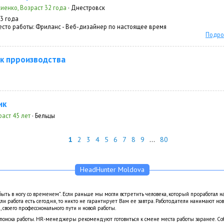
иенко, Возраст 32 года
· Днестровск
 3 года
сто работы:
Фриланс - Веб-дизайнер по настоящее время
Подро
к прроизводства
ик
раст 45 лет
· Бельцы
1
2
3
4
5
6
7
8
9
...
80
HeadHunter Moldova
ыть в ногу со временем". Если раньше мы могли встретить человека, который проработал н
Если работа есть сегодня, то никто не гарантирует Вам ее завтра. Работодатели нанимают но
, своего профессионального пути и новой работы.
 поиска работы. HR-менеджеры рекомендуют готовиться к смене места работы заранее. 