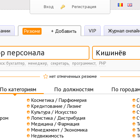
Вход
Регистрация
ании
VIP
Журнал онлай
Резюме
+ Добавить
Кишинёв
ск:
бухгалтер,
менеджер,
секретарь,
программист,
PHP
нет отмеченных резюме
По категориям
По должностям
По города
Косметика / Парфюмерия
С
Кредитование / Лизинг
С
Культура / Искусство
С
пром
Логистика / Дистрибуция
С
Медицина / Фармация
Т
Менеджмент / Экономика
Т
Недвижимость
Т