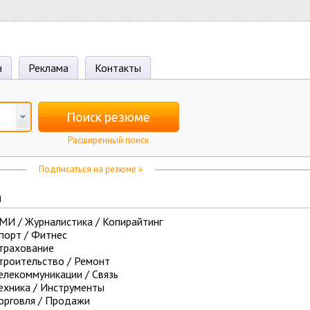
н
Реклама
Контакты
Поиск резюме
Расширенный поиск
Подписаться на резюме »
м
МИ / Журналистика / Копирайтинг
порт / Фитнес
трахование
троительство / Ремонт
елекоммуникации / Связь
ехника / Инструменты
орговля / Продажи