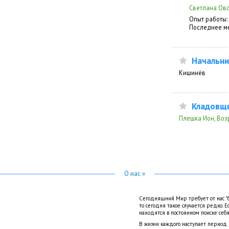
Светлана Овс
Опыт работы:
Последнее ме
Начальни
Кишинёв
Кладовщ
Плешка Ион, Воз
О нас »
Сегодняшний Мир требует от нас "б
то сегодня такое случается редко. 
находятся в постоянном поиске себя
В жизни каждого наступает период