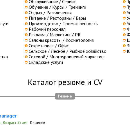
Обслуживание / Сервис
Т
Обучение / Курсы / Тренинги
Т
Отдых / Развлечения
У
Питание / Рестораны / Бары
У
луги
Производство / Промышленность
У
Рабочий персонал
Ф
Реклама / Маркетинг / PR
Ф
Салоны красоты / Косметология
Ш
Секретариат / Офис
Э
Сельское / Лесное / Рыбное хозяйство
Ю
стка
Сетевой / Многоуровневый маркетинг
Складские услуги
Каталог резюме и CV
Резюме
manager
 , Возраст 35 лет
· Кишинёв