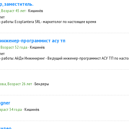
, заместитель.
, Возраст 45 лет
· Кишинёв
лет
 работы:
Ecoplantera SRL - маркетолог по настоящее время
инженер-программист асу тп
 Возраст 52 года
· Кишинёв
лет
 работы:
АйДи Инжиниринг - Ведущий инженер-программист АСУ ТП по насто
ова, Возраст 26 лет
· Бендеры
igner
озраст 34 года
· Кишинёв
видео