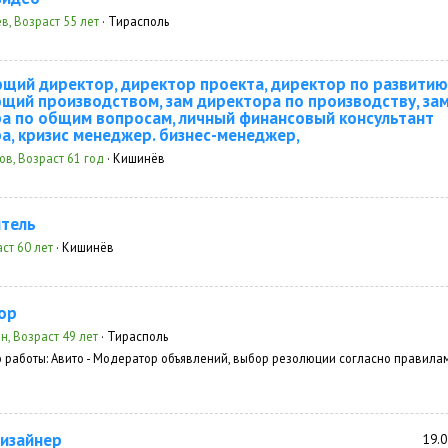
, Возраст 55 лет
· Тирасполь
щий директор, директор проекта, директор по развитию
щий производством, зам директора по производству, за
а по общим вопросам, личный финансовый консультант
а, кризис менеджер. бизнес-менеджер,
ов, Возраст 61 год
· Кишинёв
тель
раст 60 лет
· Кишинёв
ор
, Возраст 49 лет
· Тирасполь
 работы:
Авито - Модератор объявлений, выбор резолюции согласно правилам
дизайнер
19.0