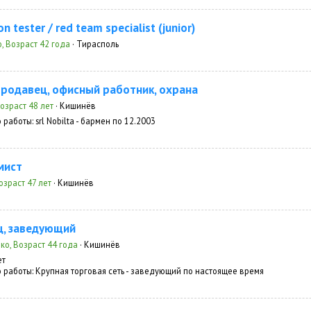
n tester / red team specialist (junior)
, Возраст 42 года
· Тирасполь
продавец, офисный работник, охрана
озраст 48 лет
· Кишинёв
 работы:
srl Nobilta - бармен по 12.2003
мист
озраст 47 лет
· Кишинёв
, заведующий
о, Возраст 44 года
· Кишинёв
ет
 работы:
Крупная торговая сеть - заведующий по настоящее время