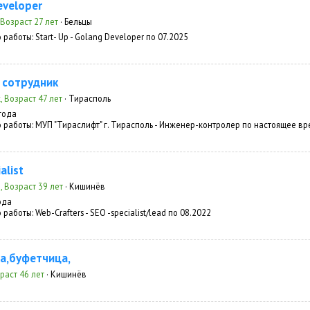
eveloper
, Возраст 27 лет
· Бельцы
 работы:
Start- Up - Golang Developer по 07.2025
 сотрудник
, Возраст 47 лет
· Тирасполь
года
 работы:
МУП "Тираслифт" г. Тирасполь - Инженер-контролер по настоящее вр
alist
, Возраст 39 лет
· Кишинёв
ода
 работы:
Web-Crafters - SEO -specialist/lead по 08.2022
а,буфетчица,
раст 46 лет
· Кишинёв