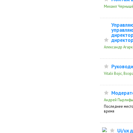
Михаил Чернышёв
Управляю
управляю
директор
директор
Александр Агарк
Руководи
Vitalii Bojic, Воз
Модерат
Андрей Пырлифын
Последнее место
время
Ui/ux 