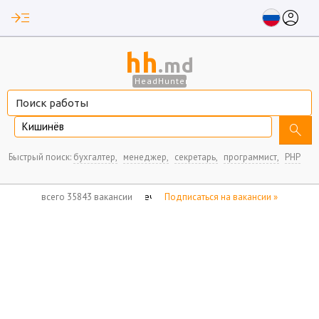
read_more
account_circle
hh
.md
HeadHunter
Кишинёв
search
Быстрый поиск:
бухгалтер,
менеджер,
секретарь,
программист,
PHP
нет отмеченных вакансий
всего 35843 вакансии
Подписаться на вакансии »