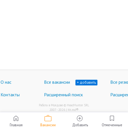
О нас
Все вакансии
Все рез
+ добавить
Контакты
Расширенный поиск
Расшире
Работа в Молдове © HeadHunter SRL
®
2007 - 2026 | hh.md
work
home
add_circle
bookmark
Главная
Вакансии
Добавить
Отмеченные