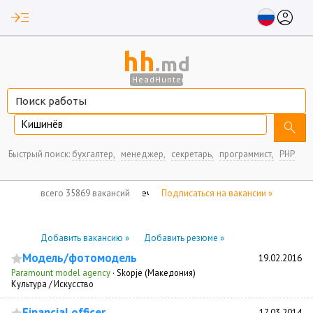
read_more
account_circle
hh
.md
HeadHunter
Кишинёв
search
Быстрый поиск:
бухгалтер,
менеджер,
секретарь,
программист,
PHP
нет отмеченных вакансий
всего 35869 вакансий
Подписаться на вакансии »
Добавить вакансию »
Добавить резюме »
Модель/фотомодель
19.02.2016
Paramount model agency
·
Skopje (Македония)
Культура / Искусство
Financial officer
17.03.2014