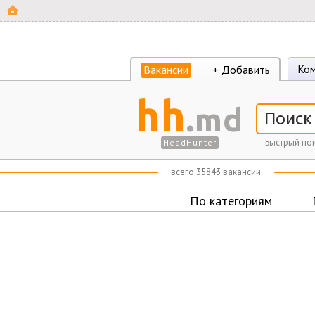
Ком
Вакансии
+ Добавить
hh
.md
Быстрый пои
HeadHunter
всего 35843 вакансии
По категориям