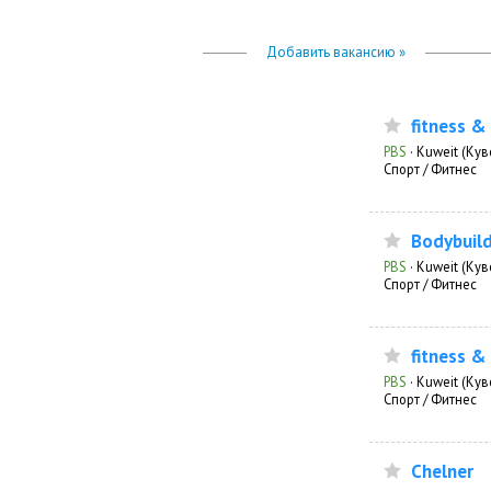
Добавить вакансию »
fitness &
PBS
·
Kuweit (Кув
Спорт / Фитнес
Bodybuild
PBS
·
Kuweit (Кув
Спорт / Фитнес
fitness &
PBS
·
Kuweit (Кув
Спорт / Фитнес
Chelner