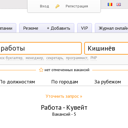
Вход
Регистрация
пании
Резюме
+ Добавить
VIP
Журнал онлай
Кишинёв
ск:
бухгалтер,
менеджер,
секретарь,
программист,
PHP
нет отмеченных вакансий
По должностям
По городам
За рубежом
Уточнить запрос »
Работа -
Кувейт
Вакансий -
5