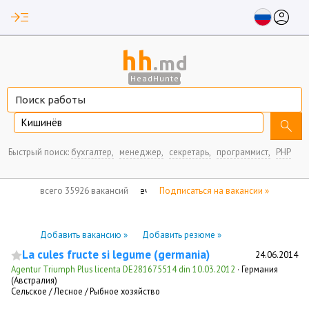
read_more
account_circle
hh
.md
HeadHunter
Кишинёв
search
Быстрый поиск:
бухгалтер,
менеджер,
секретарь,
программист,
PHP
нет отмеченных вакансий
всего 35926 вакансий
Подписаться на вакансии »
Добавить вакансию »
Добавить резюме »
La cules fructe si legume (germania)
24.06.2014
Agentur Triumph Plus licenta DE281675514 din 10.03.2012
·
Германия
(Австралия)
Сельское / Лесное / Рыбное хозяйство