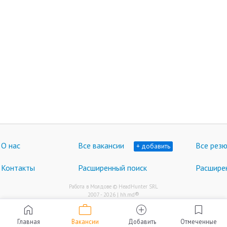
О нас
Все вакансии
Все рез
+ добавить
Контакты
Расширенный поиск
Расшире
Работа в Молдове © HeadHunter SRL
®
2007 - 2026 | hh.md
work
home
add_circle
bookmark
Главная
Вакансии
Добавить
Отмеченные