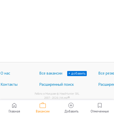
О нас
Все вакансии
Все рез
+ добавить
Контакты
Расширенный поиск
Расшире
Работа в Молдове © HeadHunter SRL
®
2007 - 2026 | hh.md
work
home
add_circle
bookmark
Главная
Вакансии
Добавить
Отмеченные