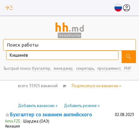
read_more
account_circle
hh
.md
HeadHunter
Кишинёв
search
Быстрый поиск:
бухгалтер,
менеджер,
секретарь,
программист,
PHP
нет отмеченных вакансий
всего 35925 вакансий
Подписаться на вакансии »
Добавить вакансию »
Добавить резюме »
Бухгалтер со знанием английского
02.08.2023
Amis FZE
·
Шарджа (ОАЭ)
Авиация