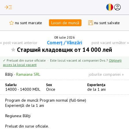
read_more
account_circle
nu sunt marcate
Locuri de muncă
nu sunt salvate
08 iulie 2026
Comerț / Vânzări
«
post vacant anterior
post vacant următor
»
Старший кладовщик от 14 000 лей
✓ Preluat din surse oficiale · Este locul vacant al companiei Dvs.?
Obțineți
acces la locul vacant
Bălţi
·
Ramaiana SRL
joburile companiei »
Salariu
Sex
Experienţa
14000 - 14000 MDL
Orice
de la 1 ani
Program de muncă: Program normal (full-time)
Experiență: de la 1 ani
Regiunea: Bălţi
Preluat din surse oficiale.