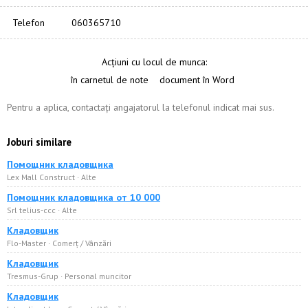
Telefon
060365710
Acțiuni cu locul de munca:
în carnetul de note
document în Word
Pentru a aplica, contactați angajatorul la telefonul indicat mai sus.
Joburi similare
Помощник кладовщика
Lex Mall Construct · Alte
Помощник кладовщика от 10 000
Srl telius-ccc · Alte
Кладовщик
Flo-Master · Comerț / Vânzări
Кладовщик
Tresmus-Grup · Personal muncitor
Кладовщик