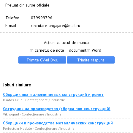
Preluat din surse oficiale.
Telefon
079999796
E-mail
recrutare-angajare@mail.ru
Acțiuni cu locul de munca:
în carnetul de note
document în Word
Joburi similare
Сборщик пвх и алюминиевых конструкций и ролет
Diados Grup · Confecţionare / Industrie
Сотрудник на производство (сборка пвх-конструкций)
Viknograd · Confecţionare / Industrie
Сборщики в производстве металлических конструкций
Perfectum Module · Confecţionare / Industrie