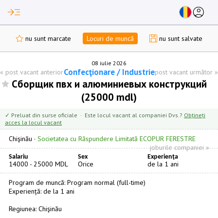
read_more
account_circle
nu sunt marcate
Locuri de muncă
nu sunt salvate
08 iulie 2026
Confecţionare / Industrie
«
post vacant anterior
post vacant următor
»
Сборщик пвх и алюминиевых конструкций
(25000 mdl)
✓ Preluat din surse oficiale · Este locul vacant al companiei Dvs.?
Obțineți
acces la locul vacant
Chişinău
·
Societatea cu Răspundere Limitată ECOPUR FERESTRE
joburile companiei »
Salariu
Sex
Experienţa
14000 - 25000 MDL
Orice
de la 1 ani
Program de muncă: Program normal (full-time)
Experiență: de la 1 ani
Regiunea: Chişinău