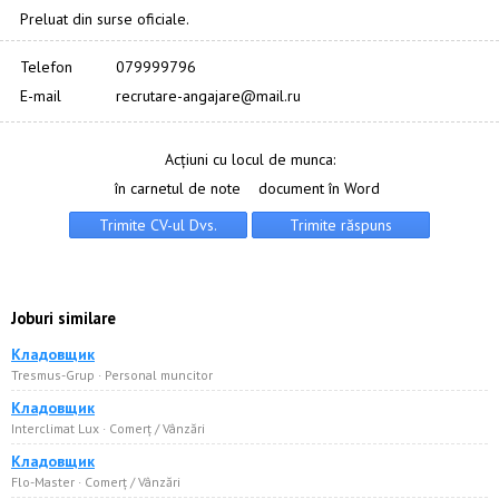
Preluat din surse oficiale.
Telefon
079999796
E-mail
recrutare-angajare@mail.ru
Acțiuni cu locul de munca:
în carnetul de note
document în Word
Joburi similare
Кладовщик
Tresmus-Grup · Personal muncitor
Кладовщик
Interclimat Lux · Comerț / Vânzări
Кладовщик
Flo-Master · Comerț / Vânzări