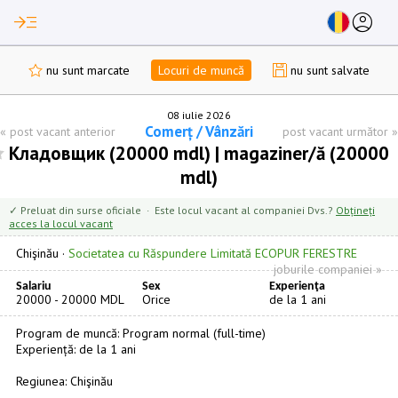
read_more
account_circle
nu sunt marcate
Locuri de muncă
nu sunt salvate
08 iulie 2026
Comerț / Vânzări
«
post vacant anterior
post vacant următor
»
Кладовщик (20000 mdl) | magaziner/ă (20000
mdl)
✓ Preluat din surse oficiale · Este locul vacant al companiei Dvs.?
Obțineți
acces la locul vacant
Chişinău
·
Societatea cu Răspundere Limitată ECOPUR FERESTRE
joburile companiei »
Salariu
Sex
Experienţa
20000 - 20000 MDL
Orice
de la 1 ani
Program de muncă: Program normal (full-time)
Experiență: de la 1 ani
Regiunea: Chişinău