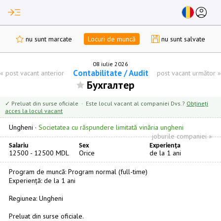
read_more
account_circle
nu sunt marcate
Locuri de muncă
nu sunt salvate
08 iulie 2026
Сontabilitate / Audit
«
post vacant anterior
post vacant următor
»
Бухгалтер
✓ Preluat din surse oficiale · Este locul vacant al companiei Dvs.?
Obțineți
acces la locul vacant
Ungheni
·
Societatea cu răspundere limitată vinăria ungheni
joburile companiei »
Salariu
Sex
Experienţa
12500 - 12500 MDL
Orice
de la 1 ani
Program de muncă: Program normal (full-time)
Experiență: de la 1 ani
Regiunea: Ungheni
Preluat din surse oficiale.