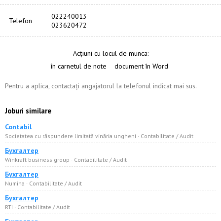
022240013
Telefon
023620472
Acțiuni cu locul de munca:
în carnetul de note
document în Word
Pentru a aplica, contactați angajatorul la telefonul indicat mai sus.
Joburi similare
Contabil
Societatea cu răspundere limitată vinăria ungheni · Сontabilitate / Audit
Бухгалтер
Winkraft business group · Сontabilitate / Audit
Бухгалтер
Numina · Сontabilitate / Audit
Бухгалтер
RTI · Сontabilitate / Audit