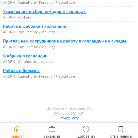
ACORN · Agriculture / Forestry / Pisciculture
Ухаживание и сбор помидор в теплицах.
ACORN · Workers
Работа в фабрике в голландии
ACORN · Manufacture / Industry
Приглашаем сотрудников на работу в голландии на склады.
ACORN · Manufacture / Industry
Фабрика в голландии.
ACORN · Warehousing services
Работа в бельгии.
ACORN · Agriculture / Forestry / Pisciculture
Jobs Moldova © HeadHunter SRL
®
2007 - 2026 | hh.md
Privacy Policy
home
work
add_circle
bookmark
Главная
Вакансии
Добавить
Отмеченные