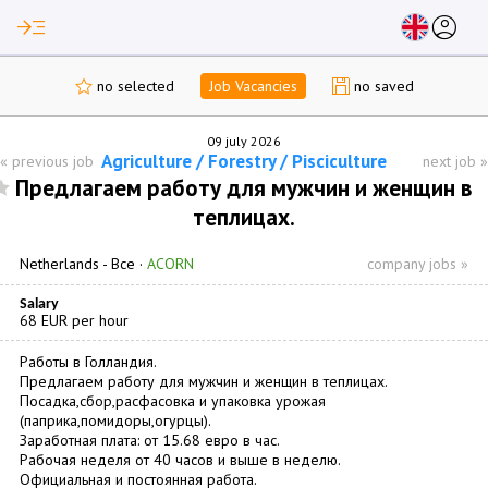
read_more
account_circle
no selected
Job Vacancies
no saved
09 july 2026
Agriculture / Forestry / Pisciculture
«
previous job
next job
»
Предлагаем работу для мужчин и женщин в
теплицах.
Netherlands -
Все
·
ACORN
company jobs »
Salary
68 EUR per hour
Работы в Голландия.
Предлагаем работу для мужчин и женщин в теплицах.
Посадка,сбор,расфасовка и упаковка урожая
(паприка,помидоры,огурцы).
Заработная плата: от 15.68 евро в час.
Рабочая неделя от 40 часов и выше в неделю.
Официальная и постоянная работа.