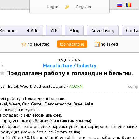
Log in
Register
Resumes
+ Add
VIP
Blog
Advertising
Conta
no selected
Job Vacancies
no saved
09 july 2026
Manufacture / Industry
ob
Предлагаем работу в голландии и бельгии.
nds -
Bakel, Weert, Oud Gastel, Dend
·
ACORN
compa
ем работу в Голландии и Бельгии.
kel, Weert, Oud Gastel, Dendermonde, Bree, Aalst.
ля женщин и мужчин.
а складах (с английским языком).
а продуктовых фабриках (с английским языком).
а фабрике – изготовление, нарезка, упаковка, сортировка, взвешивание -
продукция. (можно без английского языка).
от 15.70 до 20.18 евро/час (брутто). Завесит, какие работы вы будите