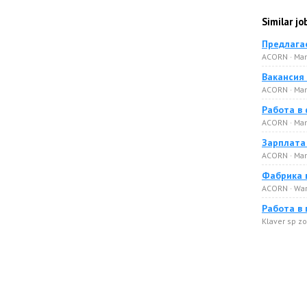
Similar jo
Предлагае
ACORN · Man
Вакансия
ACORN · Man
Работа в 
ACORN · Man
Зарплата 
ACORN · Man
Фабрика 
ACORN · War
Работа в 
Klaver sp zo