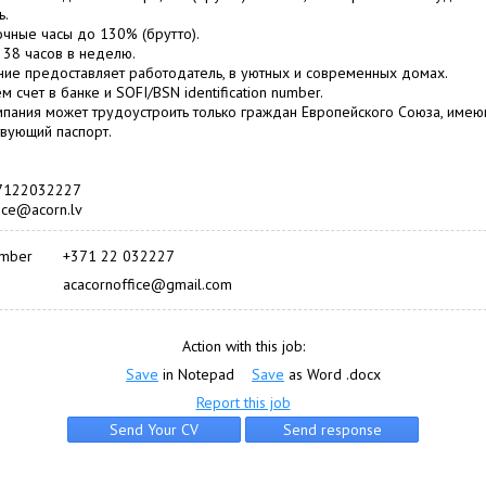
ь.
чные часы до 130% (брутто).
38 часов в неделю.
ие предоставляет работодатель, в уютных и современных домах.
 счет в банке и SOFI/BSN identification number.
пания может трудоустроить только граждан Европейского Союза, име
твующий паспорт.
37122032227
fice@acorn.lv
umber
+371 22 032227
acacornoffice@gmail.com
Action with this job:
Save
in Notepad
Save
as Word .docx
Report this job