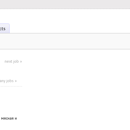
cts
next job
»
ny jobs »
 мясная и