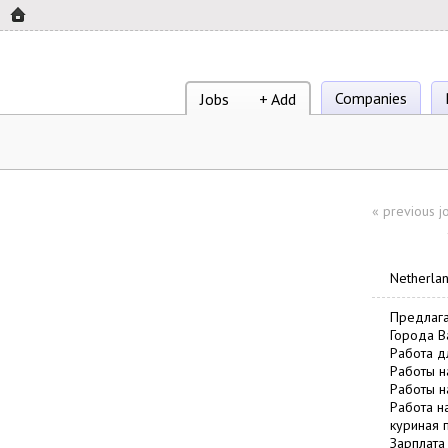
Companies
Jobs
+ Add
«
previous j
Netherla
Предлага
Города Ba
Работа д
Работы н
Работы н
Работа н
куриная 
Зарплата 