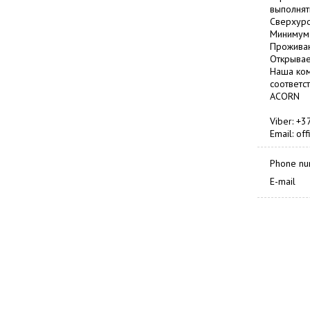
выполнят
Сверхуро
Минимум 
Проживан
Открываем
Наша ком
соответс
ACORN
Viber: +
Email: of
Phone n
E-mail