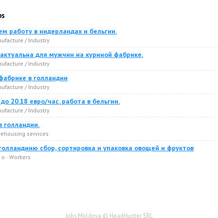
bs
м работу в нидерландах и бельгии.
ufacture / Industry
 актуальна для мужчин на куриной фабрике.
ufacture / Industry
фабрике в голландии
ufacture / Industry
до 20.18 евро/час. работа в бельгии.
ufacture / Industry
в голландии.
ehousing services
голландиию сбор, сортировка и упаковка овощей и фруктов
 o · Workers
Jobs Moldova © HeadHunter SRL