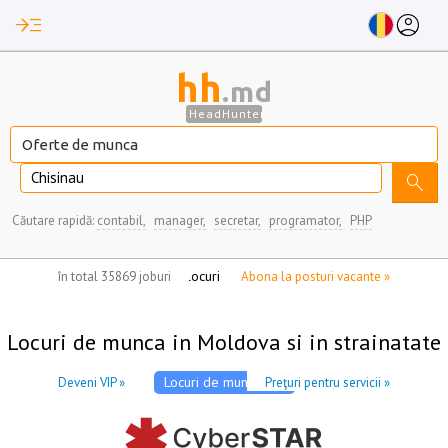
read_more
account_circle
hh
.md
HeadHunter
Chisinau
search
Căutare rapidă:
contabil,
manager,
secretar,
programator,
PHP
nu aveți locuri de munca marcate
în total 35869 joburi
Abona la posturi vacante »
Locuri de munca in Moldova si in strainatate
Locuri de munca VIP
Deveni VIP »
Preţuri pentru servicii »