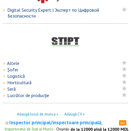
Digital Security Expert | Эксперт по Цифровой
››
Безопасности
Altele
››
Șofer
››
Logistică
››
Horticultură
››
Seră
››
Lucrător de producție
››
Adaugă locul de munca »
Adaugă CV »
Inspector principal/inspectoare principală,
Ieri
Inspectoratul de Stat al Muncii
·
Chişinău
de la 12000 pînă la 12000 MDL