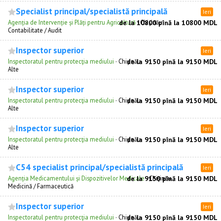
Specialist principal/specialistă principală
Ieri
Agenția de Intervenție și Plăți pentru Agricultură
de la 10800 pînă la 10800 MDL
·
Chişinău
Сontabilitate / Audit
Inspector superior
Ieri
Inspectoratul pentru protecţia mediului
·
Chişinău
de la 9150 pînă la 9150 MDL
Alte
Inspector superior
Ieri
Inspectoratul pentru protecţia mediului
·
Chişinău
de la 9150 pînă la 9150 MDL
Alte
Inspector superior
Ieri
Inspectoratul pentru protecţia mediului
·
Chişinău
de la 9150 pînă la 9150 MDL
Alte
C54 specialist principal/specialistă principală
Ieri
Agenția Medicamentului și Dispozitivelor Medicale
de la 9150 pînă la 9150 MDL
·
Chişinău
Medicină / Farmaceutică
Inspector superior
Ieri
Inspectoratul pentru protecţia mediului
·
Chişinău
de la 9150 pînă la 9150 MDL