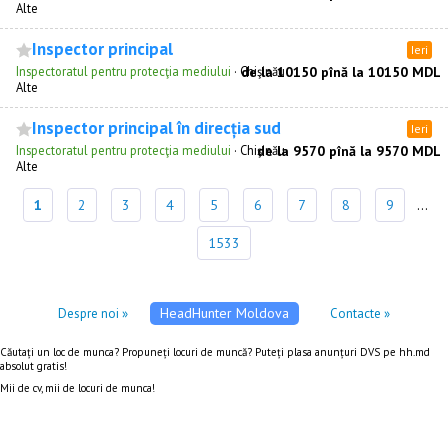
Alte
Inspector principal
Ieri
Inspectoratul pentru protecţia mediului
·
Chişinău
de la 10150 pînă la 10150 MDL
Alte
Inspector principal în direcția sud
Ieri
Inspectoratul pentru protecţia mediului
·
Chişinău
de la 9570 pînă la 9570 MDL
Alte
1
2
3
4
5
6
7
8
9
...
1533
HeadHunter Moldova
Despre noi »
Contacte »
Căutați un loc de munca? Propuneți locuri de muncă? Puteți plasa anunțuri DVS pe hh.md
absolut gratis!
Mii de cv, mii de locuri de munca!