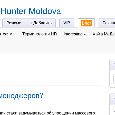
Hunter Moldova
Резюме
+ Добавить
VIP
Рекла
Блог
ателям
»
Терминология HR
Interesting
»
ХаХа МеДе 
-менеджеров?
нии стали задумываться об упрощении массового