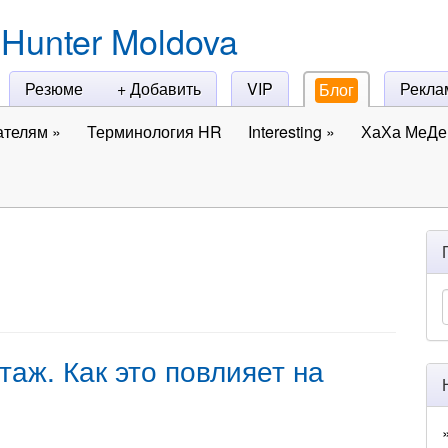
Hunter Moldova
Резюме
+ Добавить
VIP
Рекла
Блог
ателям
»
Терминология HR
Interesting
»
ХаХа МеДе 
таж. Как это повлияет на