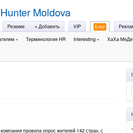
Hunter Moldova
Резюме
+ Добавить
VIP
Рекла
Блог
ателям
»
Терминология HR
Interesting
»
ХаХа МеДе 
компания провела опрос жителей 142 стран, с