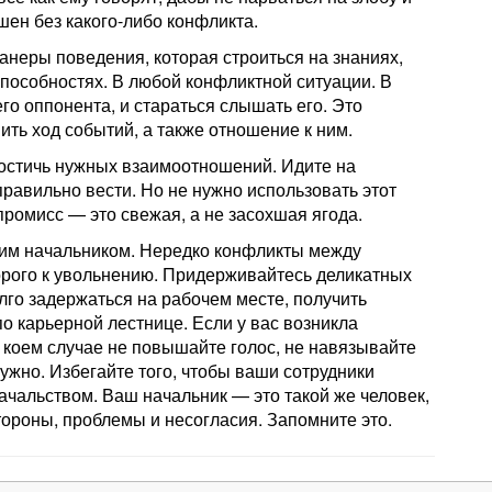
шен без какого-либо конфликта.
анеры поведения, которая строиться на знаниях,
пособностях. В любой конфликтной ситуации. В
го оппонента, и стараться слышать его. Это
ть ход событий, а также отношение к ним.
остичь нужных взаимоотношений. Идите на
правильно вести. Но не нужно использовать этот
мпромисс — это свежая, а не засохшая ягода.
им начальником. Нередко конфликты между
орого к увольнению. Придерживайтесь деликатных
лго задержаться на рабочем месте, получить
по карьерной лестнице. Если у вас возникла
в коем случае не повышайте голос, не навязывайте
нужно. Избегайте того, чтобы ваши сотрудники
ачальством. Ваш начальник — это такой же человек,
стороны, проблемы и несогласия. Запомните это.