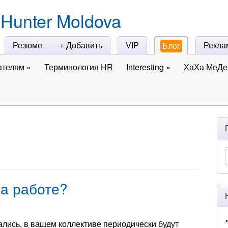
Hunter Moldova
Резюме
+ Добавить
VIP
Рекла
Блог
ателям
»
Терминология HR
Interesting
»
ХаХа МеДе 
на работе?
ались, в вашем коллективе периодически будут