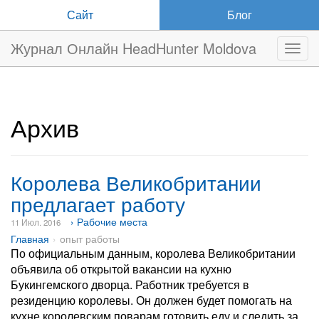
Сайт
Блог
Журнал Онлайн HeadHunter Moldova
Нави
Архив
Королева Великобритании
предлагает работу
› Рабочие места
11 Июл. 2016
Главная
опыт работы
По официальным данным, королева Великобритании
объявила об открытой вакансии на кухню
Букингемского дворца. Работник требуется в
резиденцию королевы. Он должен будет помогать на
кухне королевским поварам готовить еду и следить за