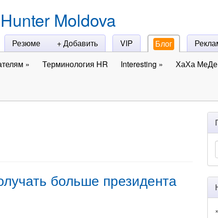
Hunter Moldova
Резюме
+ Добавить
VIP
Рекла
Блог
ателям
»
Терминология HR
Interesting
»
ХаХа МеДе 
олучать больше президента