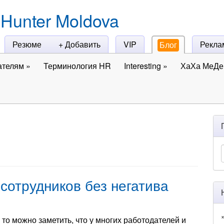
Hunter Moldova
Резюме
+ Добавить
VIP
Рекла
Блог
ателям
»
Терминология HR
Interesting
»
ХаХа МеДе 
сотрудников без негатива
, то можно заметить, что у многих работодателей и