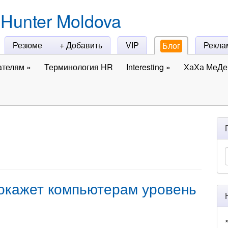
Hunter Moldova
Резюме
+ Добавить
VIP
Рекла
Блог
ателям
»
Терминология HR
Interesting
»
ХаХа МеДе 
окажет компьютерам уровень