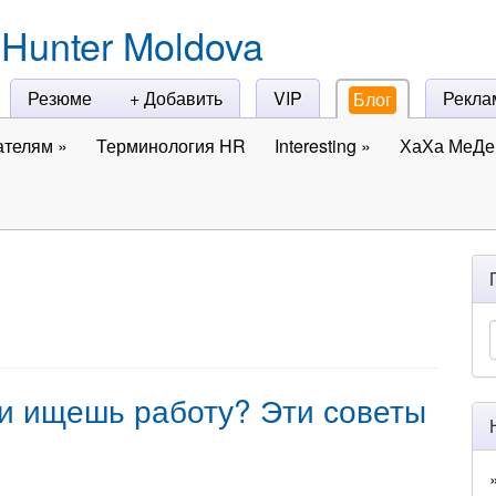
Hunter Moldova
Резюме
+ Добавить
VIP
Рекла
Блог
ателям
»
Терминология HR
Interesting
»
ХаХа МеДе 
 и ищешь работу? Эти советы