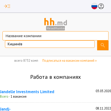
read_more
account_circle
hh
.md
HeadHunter
Кишинёв
search
нет отмеченных вакансий
всего
8732 компании
Подписаться на вакансии компаний »
Работа в компаниях
Jandelle Investments Limited
03.03.2020
Всего
· 1 вакансия
Jandj-
08.11.2022