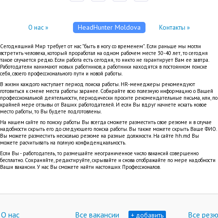
HeadHunter Moldova
О нас »
Контакты »
Сегодняшний Мир требует от нас "быть в ногу со временем". Если раньше мы могли
встретить человека, который проработал на одном рабочем месте 30-40 лет, то сегодня
такое случается редко. Если работа есть сегодня, то никто не гарантирует Вам ее завтра.
Работодатели нанимают новых работников, а работники находятся в постоянном поиске
себя, своего профессионального пути и новой работы.
В жизни каждого наступает период поиска работы. HR-менеджеры рекомендуют
готовиться к смене места работы заранее. Собирайте всю полезную информацию о Вашей
профессиональной деятельности, периодически просите рекомендательные письма, или, по
крайней мере отзывы от Ваших работодателей. И если Вы вдруг начнете искать новое
место работы, то Вы будете подготовлены.
На нашем сайте по поиску работы Вы всегда сможете разместить свое резюме и в случае
надобности скрыть его до следующего поиска работы. Вы также можете скрыть Ваше ФИО.
Вы можете разместить несколько резюме на разные должности. На сайте hh.md Вы
можете расчитывать на полную конфиденциальность.
Если Вы - работодатель, то размещайте неограниченное число вакансий совершенно
бесплатно. Сохраняйте, редактируйте, скрывайте и снова отображайте по мере надобности
Ваши вакансии. У нас Вы сможете найти настоящих Профессионалов.
О нас
Все вакансии
Все рез
+ добавить