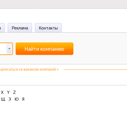
н
Реклама
Контакты
Найти компанию
дписаться на вакансии компаний »
X
Y
Z
Щ
Э
Ю
Я