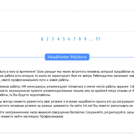
1
2
3
4
5
6
7
8
9
...
37
HeadHunter Moldova
ыть в ногу со временем". Если раньше мы могли встретить человека, который проработал н
Если работа есть сегодня, то никто не гарантирует Вам ее завтра. Работодатели нанимают но
, своего профессионального пути и новой работы.
 поиска работы. HR-менеджеры рекомендуют готовиться к смене места работы заранее. 
ности, периодически просите рекомендательные письма, или, по крайней мере отзывы от 
аботы, то Вы будете подготовлены.
ы всегда сможете разместить свое резюме и в случае надобности скрыть его до следующег
стить несколько резюме на разные должности. На сайте hh.md Вы можете расчитывать на
айте неограниченное число вакансий совершенно бесплатно. Сохраняйте, редактируйте, скр
ы сможете найти настоящих Профессионалов.