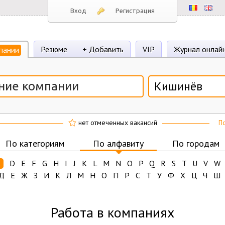
Вход
Регистрация
Резюме
+ Добавить
VIP
Журнал онлай
пании
Кишинёв
нет отмеченных вакансий
По
По категориям
По алфавиту
По городам
C
D
E
F
G
H
I
J
K
L
M
N
O
P
Q
R
S
T
U
V
W
Д
Е
Ж
З
И
К
Л
М
Н
О
П
Р
С
Т
У
Ф
Х
Ц
Ч
Ш
Работа в компаниях