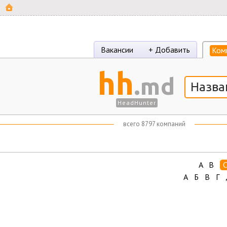
Вакансии
+ Добавить
Ком
hh
.md
HeadHunter
всего
8797 компаний
A
B
А
Б
В
Г