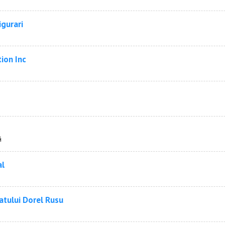
igurari
ion Inc
й
al
atului Dorel Rusu