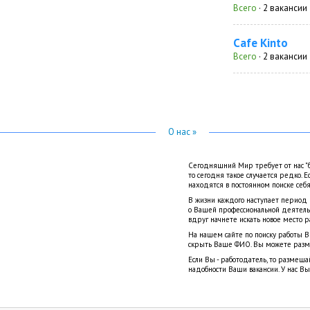
Всего
· 2 вакансии
Cafe Kinto
Всего
· 2 вакансии
О нас »
Сегодняшний Мир требует от нас "б
то сегодня такое случается редко. 
находятся в постоянном поиске себя
В жизни каждого наступает период
о Вашей профессиональной деятель
вдруг начнете искать новое место р
На нашем сайте по поиску работы В
скрыть Ваше ФИО. Вы можете разме
Если Вы - работодатель, то размещ
надобности Ваши вакансии. У нас В