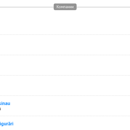
Компании
sinau
й
igurări