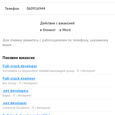
Телефон
060916944
Действия с вакансией:
в блокнот
в Word
Для отклика свяжитесь с работодателем по телефону, указанному
выше.
Похожие вакансии
Full-stack developer
Societatea cu răspundere limitată backstageit group · IT / Интернет
Full-stack engineer
Jivy Group · IT / Интернет
.net developers
Kapto · IT / Интернет
.net developer
Coherent Solutions · IT / Интернет