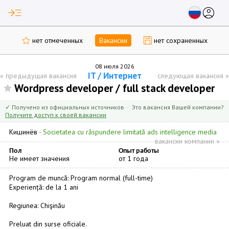
read_more
account_circle
нет отмеченных
Вакансии
нет сохраненных
08 июля 2026
IT / Интернет
«
предыдущая вакансия
следующая вакансия
»
Wordpress developer / full stack developer
✓ Получено из официальных источников · Это вакансия Вашей компании?
Получите доступ к своей вакансии
Кишинёв
·
Societatea cu răspundere limitată ads intelligence media
вакансии компании »
Пол
Опыт работы
Не имеет значения
от 1 года
Program de muncă: Program normal (full-time)
Experiență: de la 1 ani
Regiunea: Chişinău
Preluat din surse oficiale.