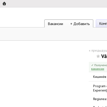
Ком
Вакансии
+ Добавить
«
предыдущ
Vâ
✓ Получено
вакансии
Кишинёв
Program d
Experienț
Regiunea: