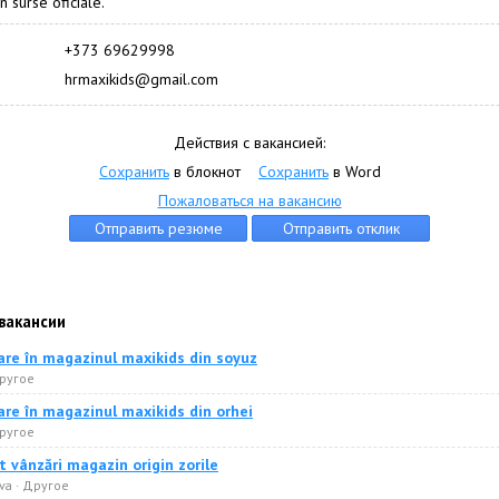
n surse oficiale.
+373 69629998
hrmaxikids@gmail.com
Действия с вакансией:
Сохранить
в блокнот
Сохранить
в Word
Пожаловаться на вакансию
вакансии
are în magazinul maxikids din soyuz
Другое
are în magazinul maxikids din orhei
Другое
 vânzări magazin origin zorile
va · Другое