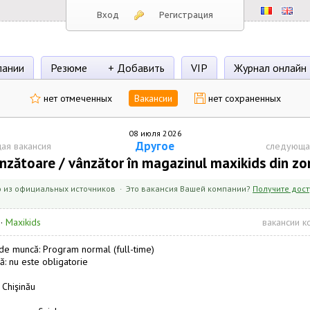
Вход
Регистрация
пании
Резюме
+ Добавить
VIP
Журнал онлайн
нет отмеченных
Вакансии
нет сохраненных
08 июля 2026
Другое
ая вакансия
следующа
nzătoare / vânzător în magazinul maxikids din zor
 из официальных источников · Это вакансия Вашей компании?
Получите дост
·
Maxikids
вакансии к
e muncă: Program normal (full-time)
ă: nu este obligatorie
 Chişinău