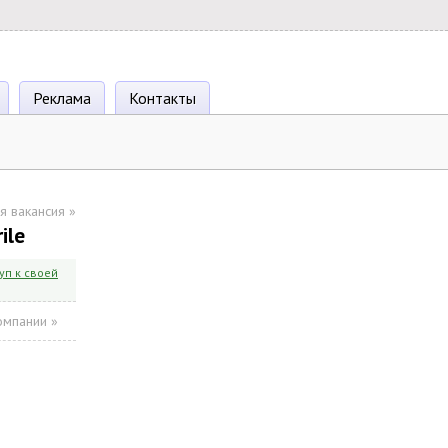
Реклама
Контакты
я вакансия
»
ile
уп к своей
омпании »