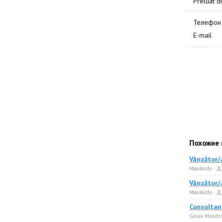
Preluat di
Телефон
E-mail
Похожие 
Vânzător/
Maxikids · 
Vânzător/
Maxikids · 
Consultant
Geox Moldo