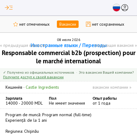
read_more
account_circle
нет отмеченных
Вакансии
нет сохраненных
08 июля 2026
Иностранные языки / Переводы
«
предыдущая вакансия
следующая вакансия
»
Responsable commercial b2b (prospection) pour
le marché international
✓ Получено из официальных источников · Это вакансия Вашей компании?
Получите доступ к своей вакансии
Кишинёв
·
Castle Ingredients
вакансии компании »
Зарплата
Пол
Опыт работы
14000 - 20000 MDL
Не имеет значения
от 1 года
Program de muncă: Program normal (full-time)
Experiență: de la 1 ani
Regiunea: Chişinău