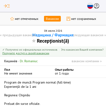
read_more
account_circle
нет отмеченных
Вакансии
нет сохраненных
04 июля 2026
Медицина / Фармация
«
предыдущая вакансия
следующая вакансия
»
Recepționist(ă)
✓ Получено из официальных источников · Это вакансия Вашей компании?
Получите доступ к своей вакансии
Кишинёв
·
Dr. Romaniuc
вакансии компании »
Пол
Опыт работы
Не имеет значения
от 1 года
Program de muncă: Program normal (full-time)
Experiență: de la 1 ani
Regiunea: Chişinău
Preluat din surse oficiale.