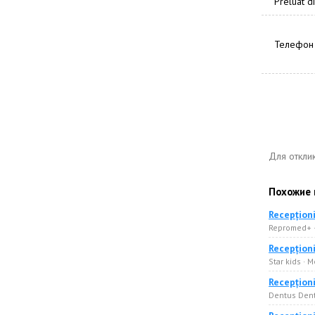
Preluat di
Телефон
Для откли
Похожие 
Recepțion
Repromed+ 
Recepțion
Star kids ·
Recepționi
Dentus Den