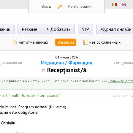
Вход
Регистрация
пании
Резюме
+ Добавить
VIP
Журнал онлайн
нет отмеченных
Вакансии
нет сохраненных
04 июля 2026
Медицина / Фармация
ая вакансия
следующа
Recepționist/ă
 из официальных источников · Это вакансия Вашей компании?
Получите дост
·
Srl "health forever international"
вакансии к
e muncă: Program normal (full-time)
ă: nu este obligatorie
 Chişinău