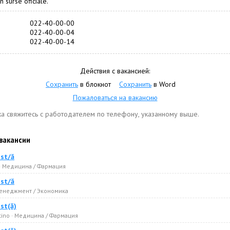
n surse oficiale.
022-40-00-00
022-40-00-04
022-40-00-14
Действия с вакансией:
Сохранить
в блокнот
Сохранить
в Word
Пожаловаться на вакансию
ка свяжитесь с работодателем по телефону, указанному выше.
вакансии
ist/ă
· Медицина / Фармация
ist/ă
 Менеджмент / Экономика
st(ă)
tino · Медицина / Фармация