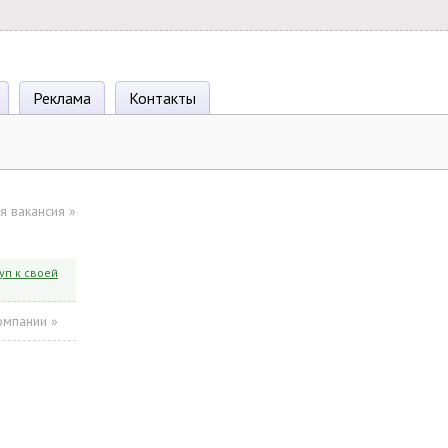
Реклама
Контакты
я вакансия
»
уп к своей
омпании »