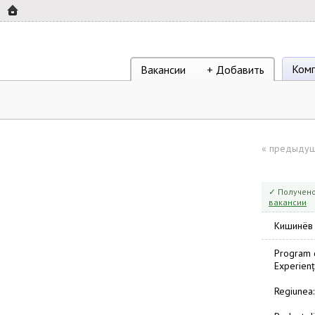
Ком
Вакансии
+ Добавить
«
предыдущ
✓ Получено
вакансии
Кишинёв
Program d
Experienț
Regiunea: