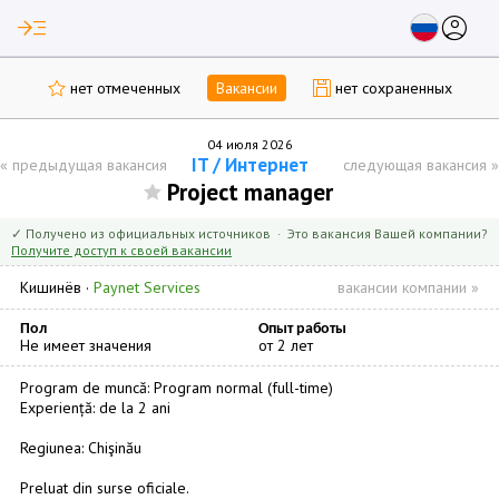
read_more
account_circle
нет отмеченных
Вакансии
нет сохраненных
04 июля 2026
IT / Интернет
«
предыдущая вакансия
следующая вакансия
»
Project manager
✓ Получено из официальных источников · Это вакансия Вашей компании?
Получите доступ к своей вакансии
Кишинёв
·
Paynet Services
вакансии компании »
Пол
Опыт работы
Не имеет значения
от 2 лет
Program de muncă: Program normal (full-time)
Experiență: de la 2 ani
Regiunea: Chişinău
Preluat din surse oficiale.