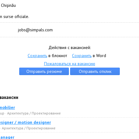
 Chişinău
n surse oficiale.
jobs@simpals.com
Действия с вакансией:
Сохранить
в блокнот
Сохранить
в Word
Пожаловаться на вакансию
вакансии
mobilier
rup · Архитектура / Проектирование
esigner / motion designer
m · Архитектура / Проектирование
manager