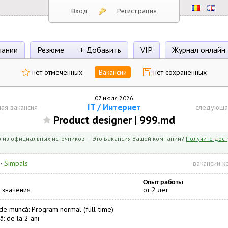
Вход
Регистрация
пании
Резюме
+ Добавить
VIP
Журнал онлайн
нет отмеченных
Вакансии
нет сохраненных
07 июля 2026
IT / Интернет
ая вакансия
следующа
Product designer | 999.md
 из официальных источников · Это вакансия Вашей компании?
Получите дост
·
Simpals
вакансии к
Опыт работы
 значения
от 2 лет
e muncă: Program normal (full-time)
ă: de la 2 ani