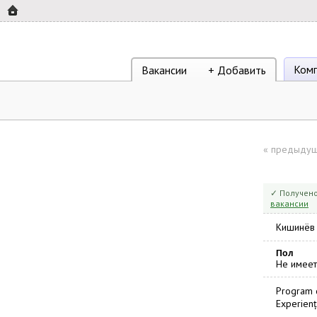
Ком
Вакансии
+ Добавить
«
предыдущ
✓ Получено
вакансии
Кишинёв
Пол
Не имеет
Program d
Experienț