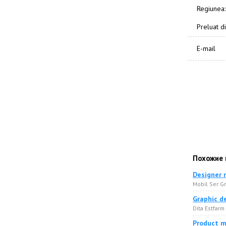
Regiunea:
Preluat di
E-mail
Похожие 
Designer 
Mobil Ser G
Graphic d
Dita Estfar
Product 