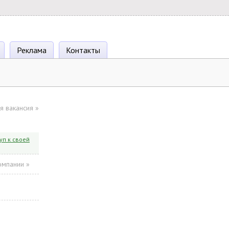
Реклама
Контакты
я вакансия
»
уп к своей
омпании »