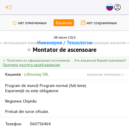
read_more
account_circle
нет отмеченных
Вакансии
нет сохраненных
08 июля 2026
Инженерия / Технологии
«
предыдущая вакансия
следующая вакансия
»
Montator de ascensoare
✓ Получено из официальных источников · Это вакансия Вашей компании?
Получите доступ к своей вакансии
Кишинёв
·
Liftmontaj SRL
вакансии компании »
Program de muncă: Program normal (full-time)
Experiență: nu este obligatorie
Regiunea: Chişinău
Preluat din surse oficiale.
Телефон
060756464