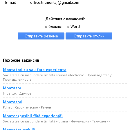
E-mail
office.liftmontaj@gmail.com
Действия с вакансией:
в блокнот
в Word
Похожие вакансии
Montatori cu sau fara experienta
Societatea cu răspundere limitată steinel electronic · Производство /
Промышленность
Montator
Imperlux · Другое
Montatori
Plinap · Строительство / Ремонт
Montor (posibil fără experiență)
Societatea cu răspundere limitată victiana · Инженерия / Технологии
Montator mobilă