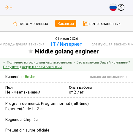
read_more
account_circle
нет отмеченных
Вакансии
нет сохраненных
04 июля 2026
IT / Интернет
«
предыдущая вакансия
следующая вакансия
»
Middle golang engineer
✓ Получено из официальных источников · Это вакансия Вашей компании?
Получите доступ к своей вакансии
Кишинёв
·
Roslin
вакансии компании »
Пол
Опыт работы
Не имеет значения
от 2 лет
Program de muncă: Program normal (full-time)
Experiență: de la 2 ani
Regiunea: Chişinău
Preluat din surse oficiale.