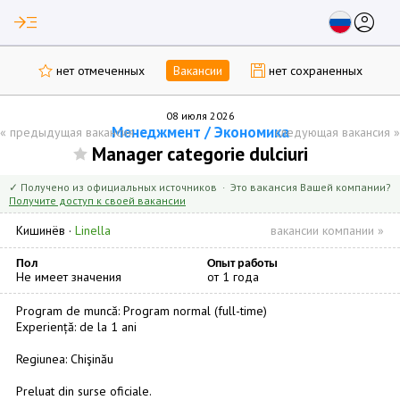
read_more
account_circle
нет отмеченных
Вакансии
нет сохраненных
08 июля 2026
Менеджмент / Экономика
«
предыдущая вакансия
следующая вакансия
»
Manager categorie dulciuri
✓ Получено из официальных источников · Это вакансия Вашей компании?
Получите доступ к своей вакансии
Кишинёв
·
Linella
вакансии компании »
Пол
Опыт работы
Не имеет значения
от 1 года
Program de muncă: Program normal (full-time)
Experiență: de la 1 ani
Regiunea: Chişinău
Preluat din surse oficiale.