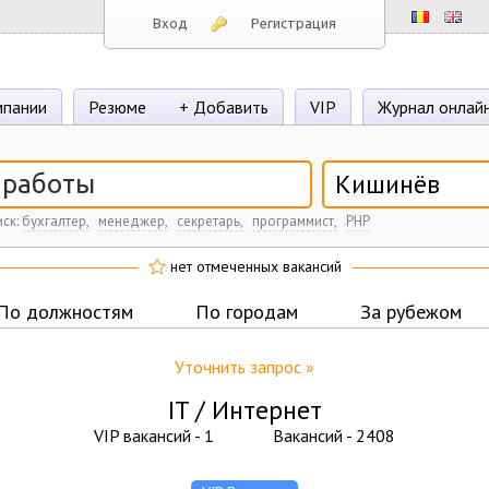
Вход
Регистрация
пании
Резюме
+ Добавить
VIP
Журнал онлай
Кишинёв
ск:
бухгалтер,
менеджер,
секретарь,
программист,
PHP
нет отмеченных вакансий
По должностям
По городам
За рубежом
Уточнить запрос »
IT / Интернет
VIP вакансий -
1
Вакансий -
2408