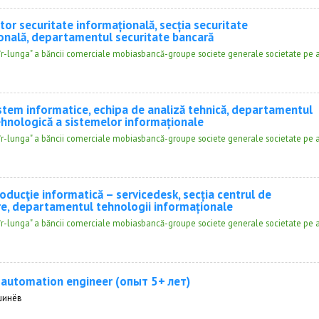
or securitate informațională, secția securitate
onală, departamentul securitate bancară
adîr-lunga" a băncii comerciale mobiasbancă-groupe societe generale societate pe a
istem informatice, echipa de analiză tehnică, departamentul
ehnologică a sistemelor informaționale
adîr-lunga" a băncii comerciale mobiasbancă-groupe societe generale societate pe a
roducţie informatică – servicedesk, secția centrul de
e, departamentul tehnologii informaționale
adîr-lunga" a băncii comerciale mobiasbancă-groupe societe generale societate pe a
 automation engineer (опыт 5+ лет)
шинёв