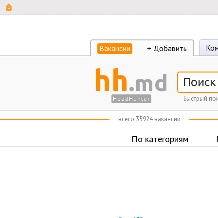
Ком
Вакансии
+ Добавить
hh
.md
Быстрый пои
HeadHunter
всего 35924 вакансии
По категориям