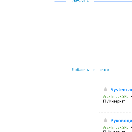
Стать VIP »
Добавить вакансию »
System ad
Arax-Impex SRL
·
IT / Интернет
Руководи
Arax-Impex SRL
·