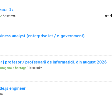
ист 1с
L
·
Кишинёв
от 
siness analyst (enterprise ict / e-government)
er | profesor / profesoară de informatică, din august 2026
ernaţională heritage"
·
Кишинёв
de.js engineer
ёв