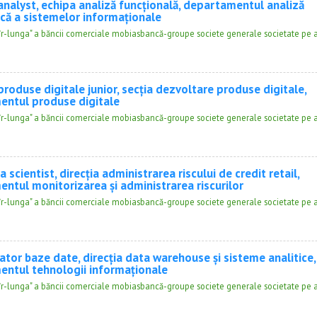
analyst, echipa analiză funcțională, departamentul analiză
că a sistemelor informaționale
adîr-lunga" a băncii comerciale mobiasbancă-groupe societe generale societate pe a
roduse digitale junior, secția dezvoltare produse digitale,
ntul produse digitale
adîr-lunga" a băncii comerciale mobiasbancă-groupe societe generale societate pe a
a scientist, direcția administrarea riscului de credit retail,
ntul monitorizarea și administrarea riscurilor
adîr-lunga" a băncii comerciale mobiasbancă-groupe societe generale societate pe a
ator baze date, direcția data warehouse și sisteme analitice,
ntul tehnologii informaționale
adîr-lunga" a băncii comerciale mobiasbancă-groupe societe generale societate pe a