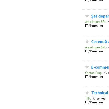
IT / Интернет
Șef depar
Arax-Impex SRL
·
IT / Интернет
Сетевой 
Arax-Impex SRL
·
IT / Интернет
E-commer
Cheton Grup
·
Ки
IT / Интернет
Technical
TBC
·
Кишинёв
IT / Интернет