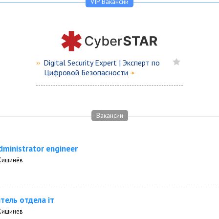
VIP Вакансии
Digital Security Expert | Эксперт по
››
Цифровой Безопасности
Вакансии
ministrator engineer
Кишинёв
тель отдела iт
Кишинёв