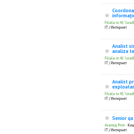
Coordonat
informați
Filiala nr.41 "ce
IT / Интернет
Analist s
analiza t
Filiala nr.41 "ce
IT / Интернет
Analist p
exploatar
Filiala nr.41 "ce
IT / Интернет
Senior qa
Avantaj Prim
·
Ки
IT / Интернет