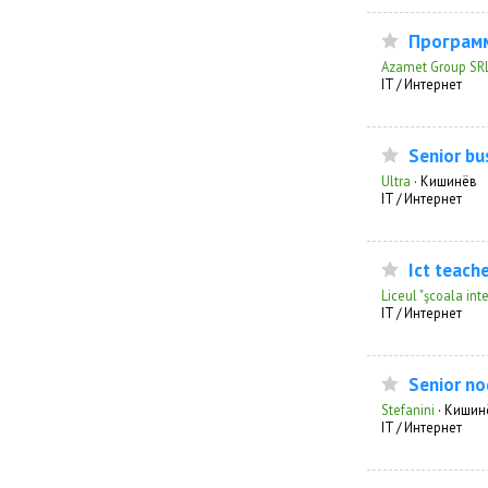
Программ
Azamet Group SR
IT / Интернет
Senior bu
Ultra
·
Кишинёв
IT / Интернет
Ict teach
Liceul "şcoala int
IT / Интернет
Senior no
Stefanini
·
Кишин
IT / Интернет