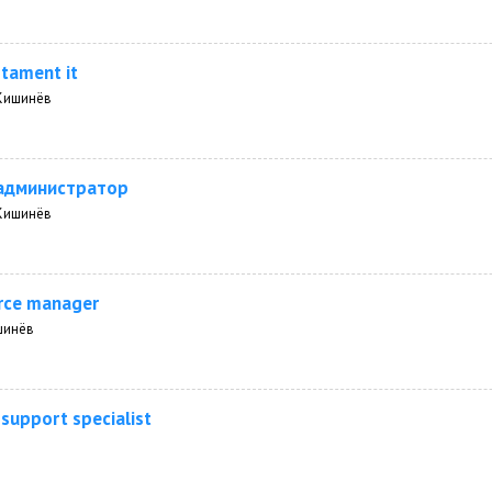
tament it
Кишинёв
администратор
Кишинёв
ce manager
шинёв
 support specialist