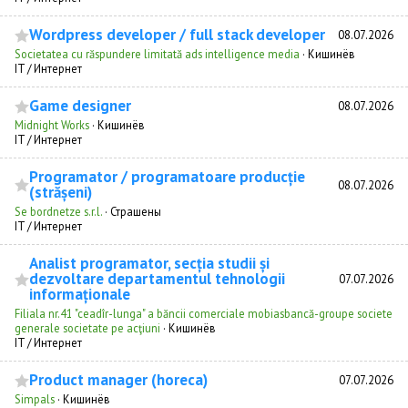
Wordpress developer / full stack developer
08.07.2026
Societatea cu răspundere limitată ads intelligence media
·
Кишинёв
IT / Интернет
Game designer
08.07.2026
Midnight Works
·
Кишинёв
IT / Интернет
Programator / programatoare producție
08.07.2026
(strășeni)
Se bordnetze s.r.l.
·
Страшены
IT / Интернет
Analist programator, secția studii și
dezvoltare departamentul tehnologii
07.07.2026
informaționale
Filiala nr.41 "ceadîr-lunga" a băncii comerciale mobiasbancă-groupe societe
generale societate pe acţiuni
·
Кишинёв
IT / Интернет
Product manager (horeca)
07.07.2026
Simpals
·
Кишинёв