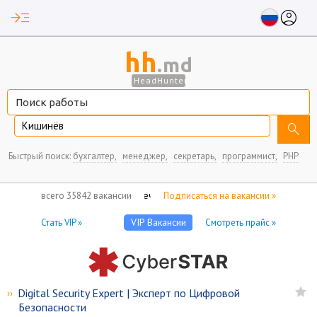
read_more
account_circle
hh
.md
HeadHunter
Кишинёв
search
Быстрый поиск:
бухгалтер,
менеджер,
секретарь,
программист,
PHP
нет отмеченных вакансий
всего 35842 вакансии
Подписаться на вакансии »
VIP Вакансии
Стать VIP »
Смотреть прайс »
Digital Security Expert | Эксперт по Цифровой
››
Безопасности