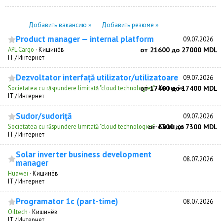
Добавить вакансию »
Добавить резюме »
Product manager — internal platform
09.07.2026
APL Cargo
·
Кишинёв
от 21600 до 27000 MDL
IT / Интернет
Dezvoltator interfață utilizator/utilizatoare
09.07.2026
Societatea cu răspundere limitată "cloud technologies"
от 17400 до 17400 MDL
·
Кишинёв
IT / Интернет
Sudor/sudoriță
09.07.2026
Societatea cu răspundere limitată "cloud technologies"
от 6300 до 7300 MDL
·
Кишинёв
IT / Интернет
Solar inverter business development
08.07.2026
manager
Huawei
·
Кишинёв
IT / Интернет
Programator 1c (part-time)
08.07.2026
Oiltech
·
Кишинёв
IT / Интернет