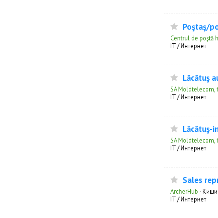
Poştaş/po
Centrul de poştă h
IT / Интернет
Lăcătuş a
SA Moldtelecom, f
IT / Интернет
Lăcătuş-i
SA Moldtelecom, f
IT / Интернет
Sales rep
ArcherHub
·
Киши
IT / Интернет