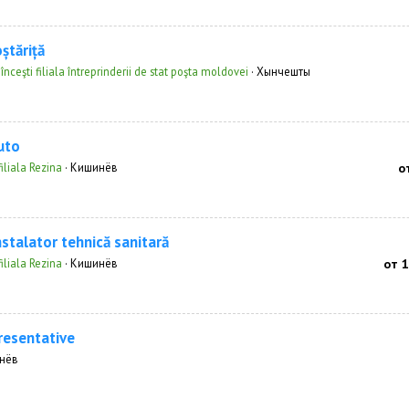
ștăriță
înceşti filiala întreprinderii de stat poşta moldovei
·
Хынчешты
uto
iliala Rezina
·
Кишинёв
о
nstalator tehnică sanitară
iliala Rezina
·
Кишинёв
от 
resentative
нёв