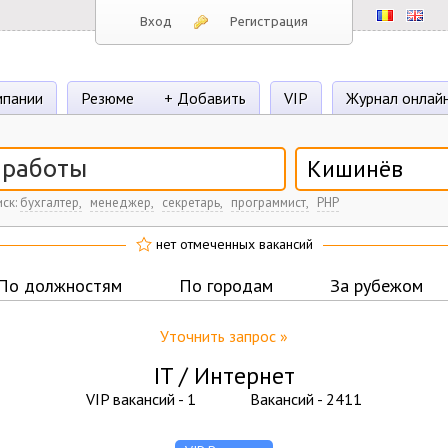
Вход
Регистрация
пании
Резюме
+ Добавить
VIP
Журнал онлай
Кишинёв
ск:
бухгалтер,
менеджер,
секретарь,
программист,
PHP
нет отмеченных вакансий
По должностям
По городам
За рубежом
Уточнить запрос »
IT / Интернет
VIP вакансий -
1
Вакансий -
2411