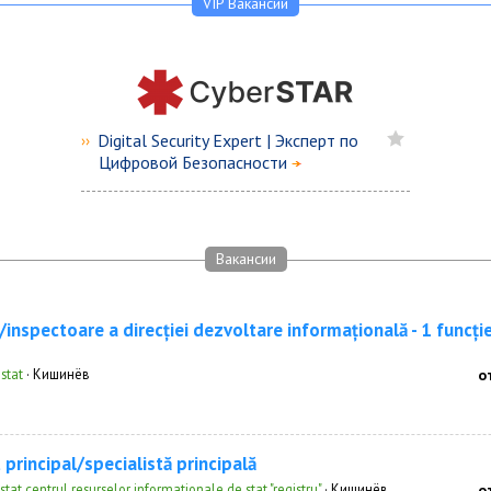
VIP Вакансии
Digital Security Expert | Эксперт по
››
Цифровой Безопасности
Вакансии
/inspectoare a direcției dezvoltare informațională - 1 funcți
 stat
·
Кишинёв
о
 principal/specialistă principală
stat centrul resurselor informationale de stat "registru"
·
Кишинёв
о