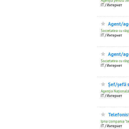
Agenția pentru Se
IT / Интернет
Agent/age
Societatea cu răs
IT / Интернет
Agent/age
Societatea cu răs
IT / Интернет
Șef/șefă 
Agenţia Națională
IT / Интернет
Telefonis
Ipna compania "t
IT / Интернет