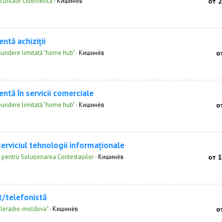
curitate Cibernetică
·
Кишинёв
от 
ntă achiziții
pundere limitată "home hub"
·
Кишинёв
о
ntă în servicii comerciale
pundere limitată "home hub"
·
Кишинёв
о
serviciul tehnologii informaționale
 pentru Soluționarea Contestațiilor
·
Кишинёв
от 
t/telefonistă
eleradio-moldova"
·
Кишинёв
о