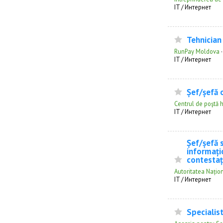
IT / Интернет
Tehnician
RunPay Moldova
IT / Интернет
Șef/șefă o
Centrul de poştă h
IT / Интернет
Șef/șefă s
informați
contestați
Autoritatea Națio
IT / Интернет
Specialist