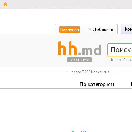
Ком
Вакансии
+ Добавить
hh
.md
Быстрый пои
HeadHunter
всего 35801 вакансия
По категориям