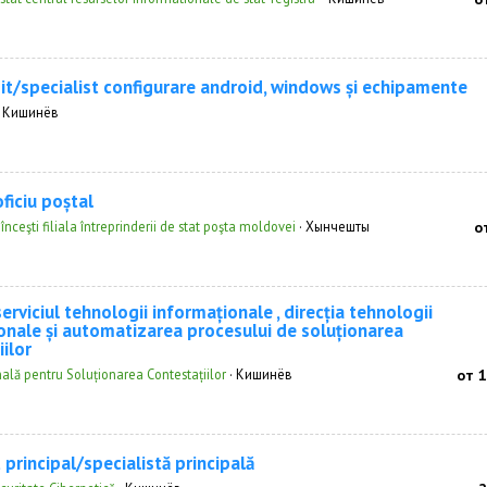
 it/specialist configurare android, windows și echipamente
·
Кишинёв
ficiu poștal
înceşti filiala întreprinderii de stat poşta moldovei
·
Хынчешты
о
erviciul tehnologii informaționale , direcția tehnologii
onale și automatizarea procesului de soluționarea
ilor
nală pentru Soluționarea Contestațiilor
·
Кишинёв
от 
 principal/specialistă principală