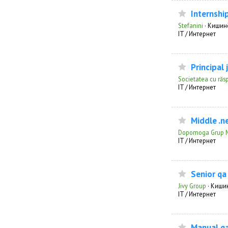
Internshi
Stefanini
·
Кишин
IT / Интернет
Principal 
Societatea cu răs
IT / Интернет
Middle .n
Dopomoga Grup 
IT / Интернет
Senior qa
Jivy Group
·
Киши
IT / Интернет
Manual qa