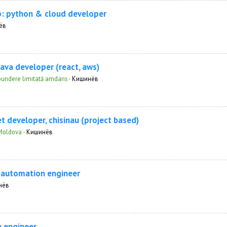
p: python & cloud developer
ёв
java developer (react, aws)
pundere limitată amdaris
·
Кишинёв
et developer, chisinau (project based)
Moldova
·
Кишинёв
 automation engineer
нёв
 engineer