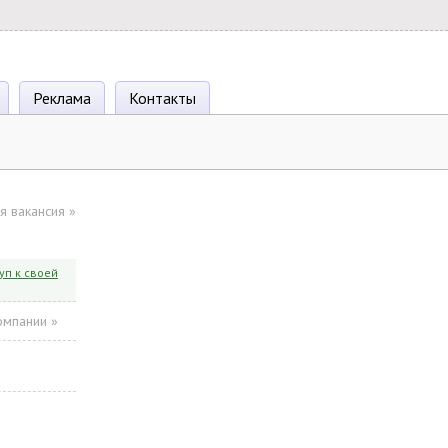
Реклама
Контакты
я вакансия
»
уп к своей
омпании »