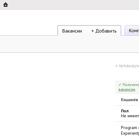
Ком
Вакансии
+ Добавить
«
предыдущ
✓ Получено
вакансии
Кишинёв
Пол
Не имеет
Program d
Experienț