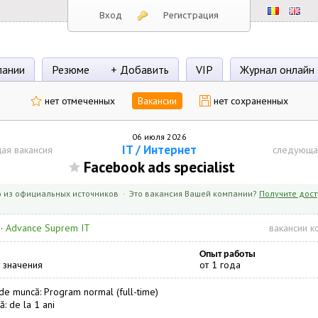
Вход
Регистрация
пании
Резюме
+ Добавить
VIP
Журнал онлайн
нет отмеченных
Вакансии
нет сохраненных
06 июля 2026
IT / Интернет
ая вакансия
следующа
Facebook ads specialist
 из официальных источников · Это вакансия Вашей компании?
Получите дост
·
Advance Suprem IT
вакансии к
Опыт работы
 значения
от 1 года
e muncă: Program normal (full-time)
ă: de la 1 ani