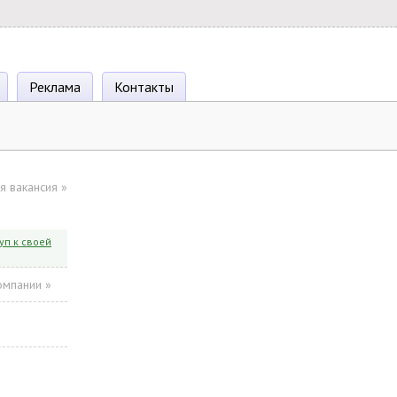
Реклама
Контакты
я вакансия
»
уп к своей
омпании »