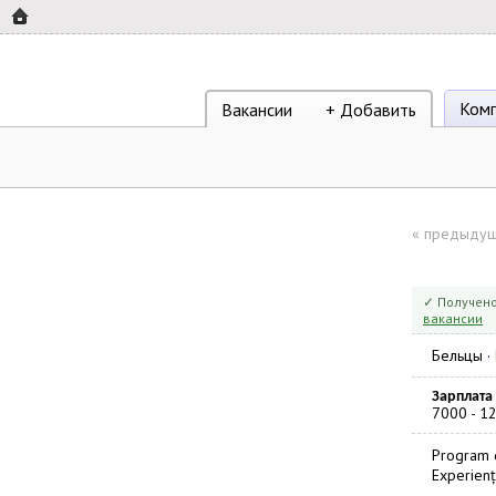
Ком
Вакансии
+ Добавить
«
предыдущ
✓ Получено
вакансии
Бельцы
·
Зарплата
7000 - 1
Program d
Experienț