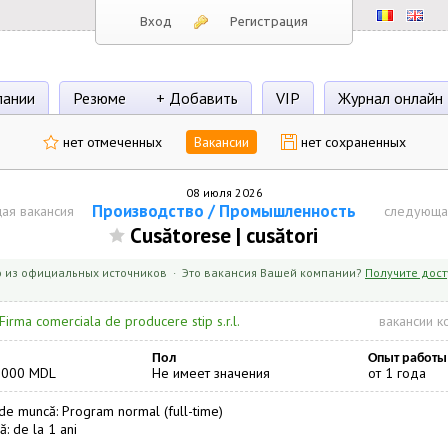
Вход
Регистрация
пании
Резюме
+ Добавить
VIP
Журнал онлайн
нет отмеченных
Вакансии
нет сохраненных
08 июля 2026
Производство / Промышленность
ая вакансия
следующа
Cusătorese | cusători
 из официальных источников · Это вакансия Вашей компании?
Получите дост
Firma comerciala de producere stip s.r.l.
вакансии к
Пол
Опыт работы
2000 MDL
Не имеет значения
от 1 года
e muncă: Program normal (full-time)
ă: de la 1 ani