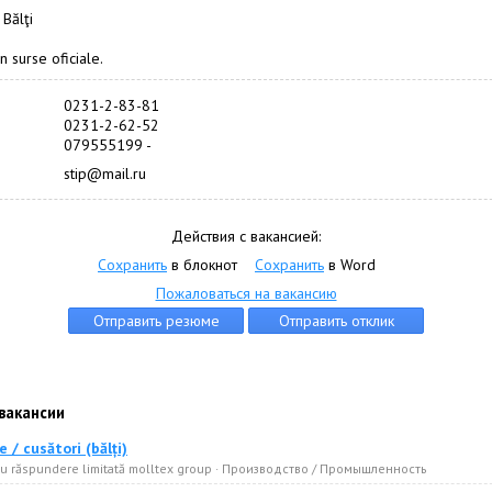
 Bălţi
n surse oficiale.
0231-2-83-81
0231-2-62-52
079555199 -
stip@mail.ru
Действия с вакансией:
Сохранить
в блокнот
Сохранить
в Word
Пожаловаться на вакансию
вакансии
 / cusători (bălți)
cu răspundere limitată molltex group · Производство / Промышленность