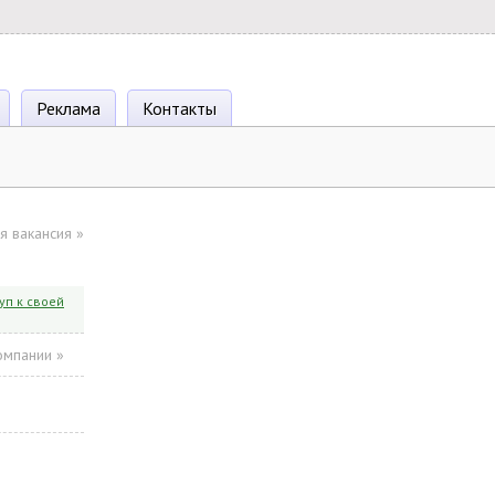
Реклама
Контакты
я вакансия
»
уп к своей
омпании »