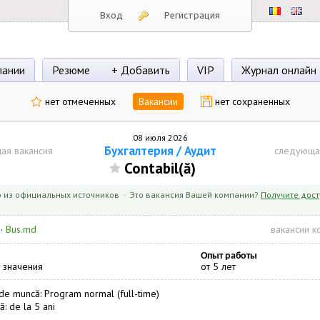
Вход
Регистрация
пании
Резюме
+ Добавить
VIP
Журнал онлайн
нет отмеченных
Вакансии
нет сохраненных
08 июля 2026
Бухгалтерия / Аудит
ая вакансия
следующа
Contabil(ă)
 из официальных источников · Это вакансия Вашей компании?
Получите дост
·
Bus.md
вакансии к
Опыт работы
 значения
от 5 лет
e muncă: Program normal (full-time)
ă: de la 5 ani