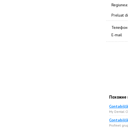
Regiunea:
Preluat di
Телефон
E-mail
Похожие 
Contabil(ă
My Dental Cl
Contabil(ă
Profmet gru