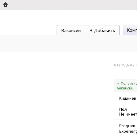
Ком
Вакансии
+ Добавить
«
предыдущ
✓ Получено
вакансии
Кишинёв
Пол
Не имеет
Program d
Experienț