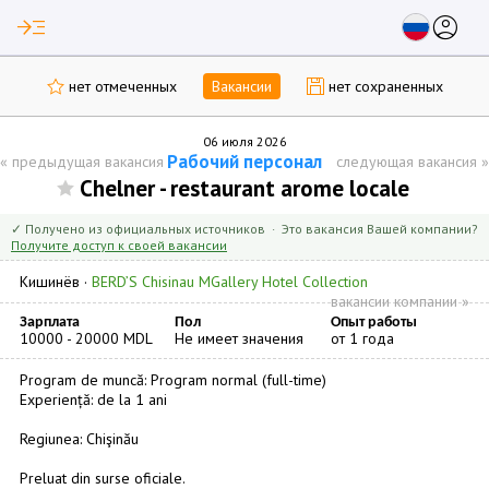
read_more
account_circle
нет отмеченных
Вакансии
нет сохраненных
06 июля 2026
Рабочий персонал
«
предыдущая вакансия
следующая вакансия
»
Chelner - restaurant arome locale
✓ Получено из официальных источников · Это вакансия Вашей компании?
Получите доступ к своей вакансии
Кишинёв
·
BERD’S Chisinau MGallery Hotel Collection
вакансии компании »
Зарплата
Пол
Опыт работы
10000 - 20000 MDL
Не имеет значения
от 1 года
Program de muncă: Program normal (full-time)
Experiență: de la 1 ani
Regiunea: Chişinău
Preluat din surse oficiale.