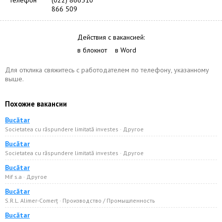
Телефон
(022) 866510
866 509
Действия с вакансией:
в блокнот
в Word
Для отклика свяжитесь с работодателем по телефону, указанному
выше.
Похожие вакансии
Bucătar
Societatea cu răspundere limitată investes · Другое
Bucătar
Societatea cu răspundere limitată investes · Другое
Bucătar
Mif s.a · Другое
Bucătar
S.R.L. Alimer-Comerț · Производство / Промышленность
Bucătar