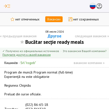
read_more
account_circle
нет отмеченных
Вакансии
нет сохраненных
08 июля 2026
Другое
«
предыдущая вакансия
следующая вакансия
»
Bucătar secție ready meals
✓ Получено из официальных источников · Это вакансия Вашей компании?
Получите доступ к своей вакансии
Кишинёв
·
Srl "rogob"
вакансии компании »
Program de muncă: Program normal (full-time)
Experiență: nu este obligatorie
Regiunea: Chişinău
Preluat din surse oficiale.
(022) 86-65-18